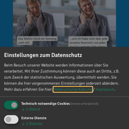
Einstellungen zum Datenschutz
Reinhard Brandl
Beim Besuch unserer Website werden Informationen über Sie
verarbeitet. Mit Ihrer Zustimmung können diese auch an Dritte, z.B.
vor 2 Tagen
via facebook
zum Zweck der statistischen Auswertung, übermittelt werden. Sie
können die hier vorgenommenen Einstellungen jederzeit abändern.
🚨 Neues EU-Gesetz seit dem 2. August! Ab
Mehr dazu erfahren Sie hier:
Datenschutzerklärung
/
Impressum
.
sofort gelten neue Vorschriften für die
Kennzeichnung bestimmter KI-Inhalte. ⚠️
Technisch notwendige Cookies
(immer erforderlich)
Wichtig zu wissen: Wer
↓
1
Dienst
kennzeichnungspflichtige KI-Inhalte
Externe Dienste
veröffentlicht und diese nicht entsprechend
↓
2
Dienste
kennzeichnet, riskiert Bußgelder von bis zu 15