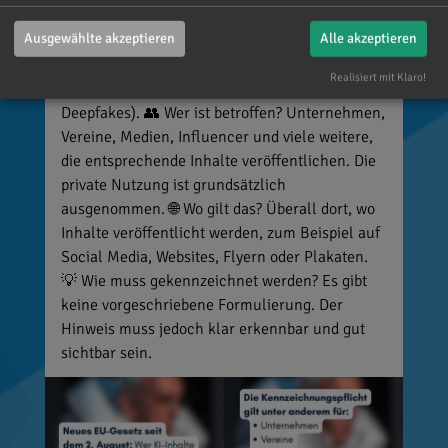
Millionen Euro. 📌 Was muss gekennzeichnet
Ausgewählte akzeptieren
Alle akzeptieren
werden? Unter anderem KI-generierte oder KI-
manipulierte Inhalte, die echte Personen, Orte
Realisiert mit Klaro!
oder Ereignisse täuschend echt darstellen (z. B.
Deepfakes). 👥 Wer ist betroffen? Unternehmen,
Vereine, Medien, Influencer und viele weitere,
die entsprechende Inhalte veröffentlichen. Die
private Nutzung ist grundsätzlich
ausgenommen. 🌐 Wo gilt das? Überall dort, wo
Inhalte veröffentlicht werden, zum Beispiel auf
Social Media, Websites, Flyern oder Plakaten.
💡 Wie muss gekennzeichnet werden? Es gibt
keine vorgeschriebene Formulierung. Der
Hinweis muss jedoch klar erkennbar und gut
sichtbar sein.