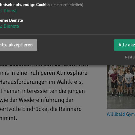
chnisch notwendige Cookies
(immer erforderlich)
s dem Wahlkreis
1
Dienst
erne Dienste
2
Dienste
lte akzeptieren
Alle ak
Realis
ntes Gespräch mit den Schülerinnen
ums in einer ruhigeren Atmosphäre
 Herausforderungen im Wahlkreis,
 Themen interessierten die jungen
wie der Wiedereinführung der
ertvolle Eindrücke, die Reinhard
Willibald Gy
t nimmt.