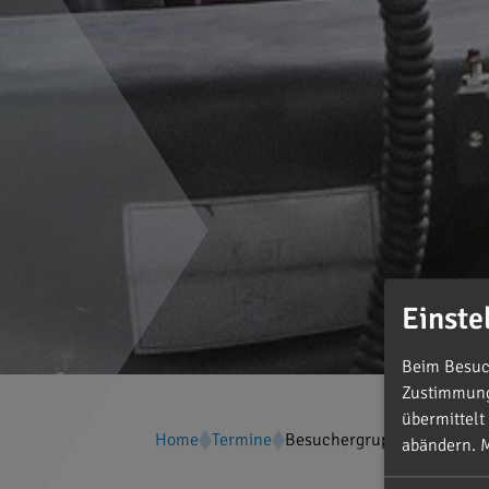
Einste
Beim Besuch
Zustimmung 
übermittelt
Home
Termine
Besuchergruppe aus dem W
abändern.
M