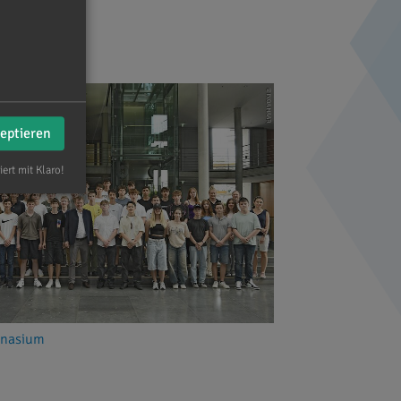
zeptieren
iert mit Klaro!
mnasium