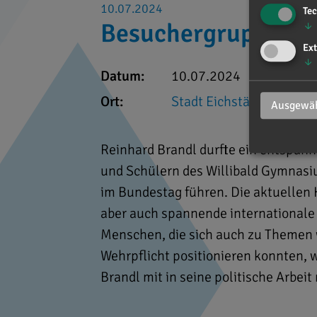
10.07.2024
Te
Besuchergruppe au
↓
Ext
↓
Datum:
10.07.2024
Ort:
Stadt Eichstätt
Ausgewäh
Reinhard Brandl durfte ein entspan
und Schülern des Willibald Gymnasi
im Bundestag führen. Die aktuellen
aber auch spannende internationale
Menschen, die sich auch zu Themen 
Wehrpflicht positionieren konnten, w
Brandl mit in seine politische Arbei