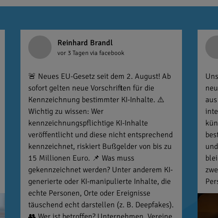
Reinhard Brandl
vor 3 Tagen
via facebook
🚨 Neues EU-Gesetz seit dem 2. August! Ab
Uns
sofort gelten neue Vorschriften für die
neu
Kennzeichnung bestimmter KI-Inhalte. ⚠️
aus
Wichtig zu wissen: Wer
int
kennzeichnungspflichtige KI-Inhalte
kün
veröffentlicht und diese nicht entsprechend
bes
kennzeichnet, riskiert Bußgelder von bis zu
und
15 Millionen Euro. 📌 Was muss
ble
gekennzeichnet werden? Unter anderem KI-
zwe
generierte oder KI-manipulierte Inhalte, die
Per
echte Personen, Orte oder Ereignisse
täuschend echt darstellen (z. B. Deepfakes).
👥 Wer ist betroffen? Unternehmen, Vereine,