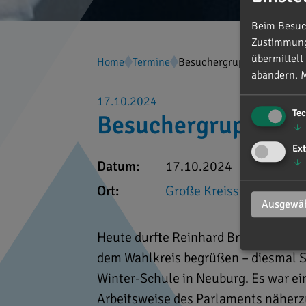
Beim Besuch
Zustimmung 
übermittelt
Home
Termine
Besuchergruppe aus dem W
abändern.
M
17.10.2024
Te
Besuchergruppe au
↓
Ext
↓
Datum:
17.10.2024
Ort:
Große Kreisstadt Neubu
Ausgewäh
Heute durfte Reinhard Brandl im Bu
dem Wahlkreis begrüßen – diesmal S
Winter-Schule in Neuburg. Es war ein
Arbeitsweise des Parlaments näherzu