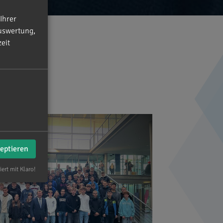
Ihrer
uswertung,
eit
zeptieren
iert mit Klaro!