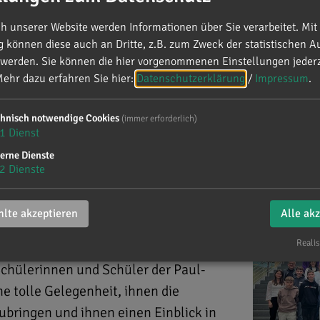
 unserer Website werden Informationen über Sie verarbeitet. Mit 
können diese auch an Dritte, z.B. zum Zweck der statistischen A
 werden. Sie können die hier vorgenommenen Einstellungen jederz
ahlkreis
ehr dazu erfahren Sie hier:
Datenschutzerklärung
/
Impressum
.
chnisch notwendige Cookies
(immer erforderlich)
s dem Wahlkreis
1
Dienst
erne Dienste
2
Dienste
rg an der Donau
lte akzeptieren
Alle ak
Realis
ndestag eine Besuchergruppe aus
chülerinnen und Schüler der Paul-
e tolle Gelegenheit, ihnen die
bringen und ihnen einen Einblick in