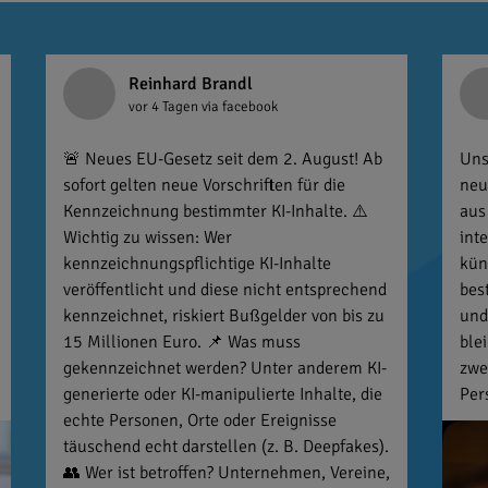
Reinhard Brandl
vor 4 Tagen
via facebook
🚨 Neues EU-Gesetz seit dem 2. August! Ab
Uns
sofort gelten neue Vorschriften für die
neu
Kennzeichnung bestimmter KI-Inhalte. ⚠️
aus
Wichtig zu wissen: Wer
int
kennzeichnungspflichtige KI-Inhalte
kün
veröffentlicht und diese nicht entsprechend
bes
kennzeichnet, riskiert Bußgelder von bis zu
und
15 Millionen Euro. 📌 Was muss
ble
gekennzeichnet werden? Unter anderem KI-
zwe
generierte oder KI-manipulierte Inhalte, die
Per
echte Personen, Orte oder Ereignisse
täuschend echt darstellen (z. B. Deepfakes).
👥 Wer ist betroffen? Unternehmen, Vereine,