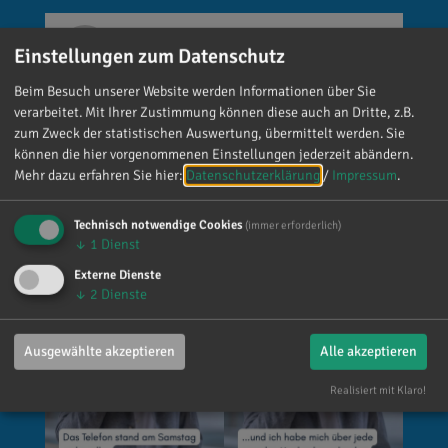
Reinhard Brandl
Einstellungen zum Datenschutz
vor 5 Tagen
via facebook
Beim Besuch unserer Website werden Informationen über Sie
Mein meistgenutztes Wort am Samstag war:
verarbeitet. Mit Ihrer Zustimmung können diese auch an Dritte, z.B.
„Danke!“ 😊 Vielen Dank für die zahlreichen
zum Zweck der statistischen Auswertung, übermittelt werden. Sie
können die hier vorgenommenen Einstellungen jederzeit abändern.
Glückwünsche, Nachrichten, Anrufe und die
Mehr dazu erfahren Sie hier:
Datenschutzerklärung
/
Impressum
.
vielen lieben Worte. Ich habe mich wirklich
über jede einzelne Aufmerksamkeit gefreut. Es
Technisch notwendige Cookies
(immer erforderlich)
ist alles andere als selbstverständlich, dass sich
↓
1
Dienst
so viele Menschen die Zeit nehmen, an einen zu
Externe Dienste
denken. Umso mehr weiß ich das zu schätzen.
↓
2
Dienste
Ausgewählte akzeptieren
Alle akzeptieren
Realisiert mit Klaro!