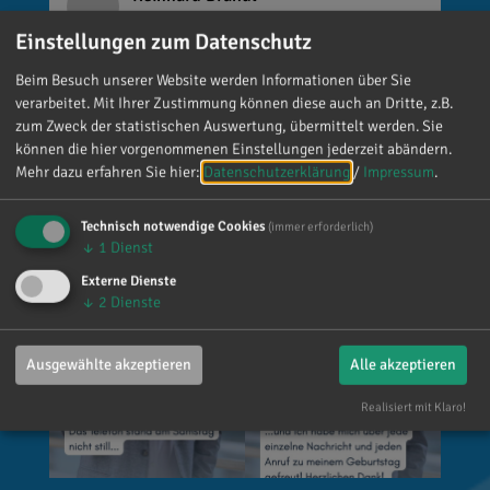
vor 5 Tagen
via facebook
Einstellungen zum Datenschutz
Mein meistgenutztes Wort am Samstag war:
Beim Besuch unserer Website werden Informationen über Sie
„Danke!“ 😊 Vielen Dank für die zahlreichen
verarbeitet. Mit Ihrer Zustimmung können diese auch an Dritte, z.B.
Glückwünsche, Nachrichten, Anrufe und die
zum Zweck der statistischen Auswertung, übermittelt werden. Sie
vielen lieben Worte. Ich habe mich wirklich
können die hier vorgenommenen Einstellungen jederzeit abändern.
Mehr dazu erfahren Sie hier:
Datenschutzerklärung
/
Impressum
.
über jede einzelne Aufmerksamkeit gefreut. Es
ist alles andere als selbstverständlich, dass sich
Technisch notwendige Cookies
so viele Menschen die Zeit nehmen, an einen zu
(immer erforderlich)
↓
1
Dienst
denken. Umso mehr weiß ich das zu schätzen.
Externe Dienste
↓
2
Dienste
Ausgewählte akzeptieren
Alle akzeptieren
Realisiert mit Klaro!