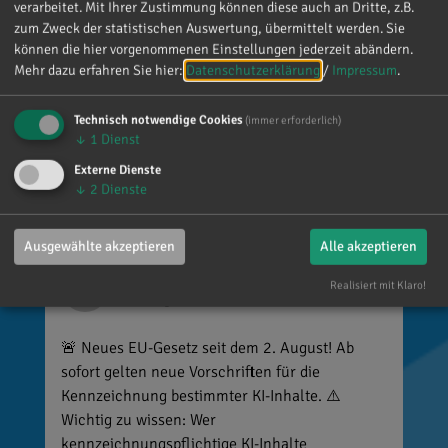
so viele Menschen die Zeit nehmen, an einen zu
verarbeitet. Mit Ihrer Zustimmung können diese auch an Dritte, z.B.
denken. Umso mehr weiß ich das zu schätzen.
zum Zweck der statistischen Auswertung, übermittelt werden. Sie
können die hier vorgenommenen Einstellungen jederzeit abändern.
Mehr dazu erfahren Sie hier:
Datenschutzerklärung
/
Impressum
.
Technisch notwendige Cookies
(immer erforderlich)
↓
1
Dienst
Externe Dienste
↓
2
Dienste
Ausgewählte akzeptieren
Alle akzeptieren
Reinhard Brandl
Realisiert mit Klaro!
vor 3 Tagen
via facebook
🚨 Neues EU-Gesetz seit dem 2. August! Ab
sofort gelten neue Vorschriften für die
Kennzeichnung bestimmter KI-Inhalte. ⚠️
Wichtig zu wissen: Wer
kennzeichnungspflichtige KI-Inhalte