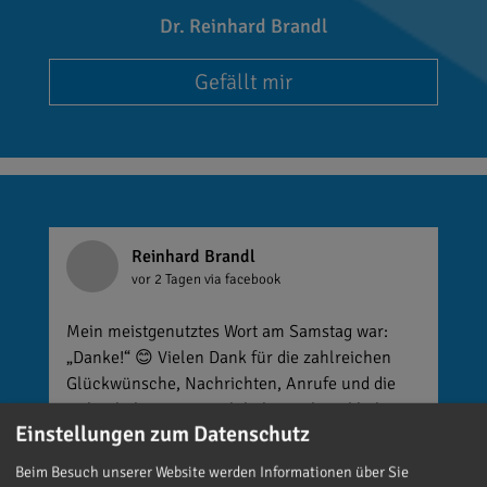
Dr. Reinhard Brandl
Gefällt mir
Reinhard Brandl
vor 2 Tagen
via facebook
Mein meistgenutztes Wort am Samstag war:
„Danke!“ 😊 Vielen Dank für die zahlreichen
Glückwünsche, Nachrichten, Anrufe und die
vielen lieben Worte. Ich habe mich wirklich
Einstellungen zum Datenschutz
über jede einzelne Aufmerksamkeit gefreut. Es
ist alles andere als selbstverständlich, dass sich
Beim Besuch unserer Website werden Informationen über Sie