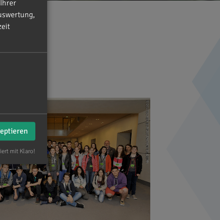
Ihrer
uswertung,
eit
zeptieren
iert mit Klaro!