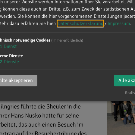
 unserer Website werden Informationen über Sie verarbeitet. Mit 
können diese auch an Dritte, z.B. zum Zweck der statistischen A
 werden. Sie können die hier vorgenommenen Einstellungen jederz
le Beilngries
ehr dazu erfahren Sie hier:
Datenschutzerklärung
/
Impressum
.
chnisch notwendige Cookies
(immer erforderlich)
telschule Beilngries
1
Dienst
erne Dienste
2
Dienste
lte akzeptieren
Alle ak
Realis
lngries führte die Shcüler in die
rer Hans Nusko hatte für seine
beitet, das auch einen Besuch im
ortrag auf der Besuchertribüne des