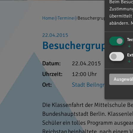
Beim Besuch
Zustimmung 
übermittelt
Home
Termine
Besuchergruppe Mittelschu
abändern.
M
22.04.2015
Te
Besuchergruppe Mit
↓
Ext
↓
Datum:
22.04.2015
Uhrzeit:
12:00 Uhr
Ausgewäh
Ort:
Stadt Beilngries
Die Klassenfahrt der Mittelschule Bei
Bundeshauptstadt Berlin. Klassenleh
Schüler ein tolles Programm ausgear
Reichstag beinhaltete. nach einem V