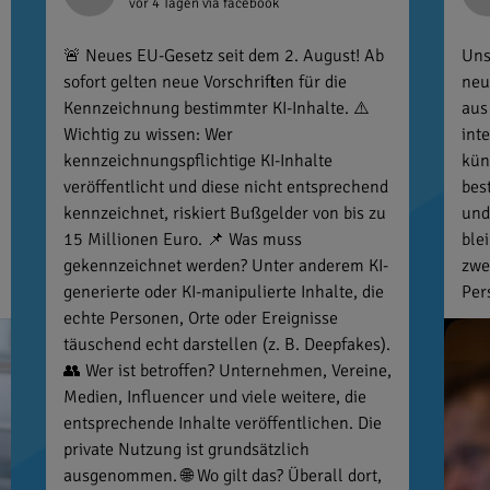
vor 4 Tagen
via facebook
🚨 Neues EU-Gesetz seit dem 2. August! Ab
Uns
sofort gelten neue Vorschriften für die
neu
Kennzeichnung bestimmter KI-Inhalte. ⚠️
aus
Wichtig zu wissen: Wer
int
kennzeichnungspflichtige KI-Inhalte
kün
veröffentlicht und diese nicht entsprechend
bes
kennzeichnet, riskiert Bußgelder von bis zu
und
15 Millionen Euro. 📌 Was muss
ble
gekennzeichnet werden? Unter anderem KI-
zwe
generierte oder KI-manipulierte Inhalte, die
Per
echte Personen, Orte oder Ereignisse
täuschend echt darstellen (z. B. Deepfakes).
👥 Wer ist betroffen? Unternehmen, Vereine,
Medien, Influencer und viele weitere, die
entsprechende Inhalte veröffentlichen. Die
private Nutzung ist grundsätzlich
ausgenommen. 🌐 Wo gilt das? Überall dort,