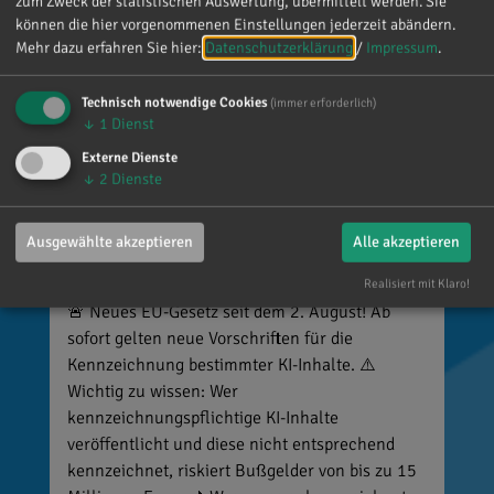
zum Zweck der statistischen Auswertung, übermittelt werden. Sie
können die hier vorgenommenen Einstellungen jederzeit abändern.
Mehr dazu erfahren Sie hier:
Datenschutzerklärung
/
Impressum
.
Technisch notwendige Cookies
(immer erforderlich)
↓
1
Dienst
Externe Dienste
↓
2
Dienste
Reinhard Brandl
Ausgewählte akzeptieren
Alle akzeptieren
vor 5 Tagen
via facebook
Realisiert mit Klaro!
🚨 Neues EU-Gesetz seit dem 2. August! Ab
sofort gelten neue Vorschriften für die
Kennzeichnung bestimmter KI-Inhalte. ⚠️
Wichtig zu wissen: Wer
kennzeichnungspflichtige KI-Inhalte
veröffentlicht und diese nicht entsprechend
kennzeichnet, riskiert Bußgelder von bis zu 15