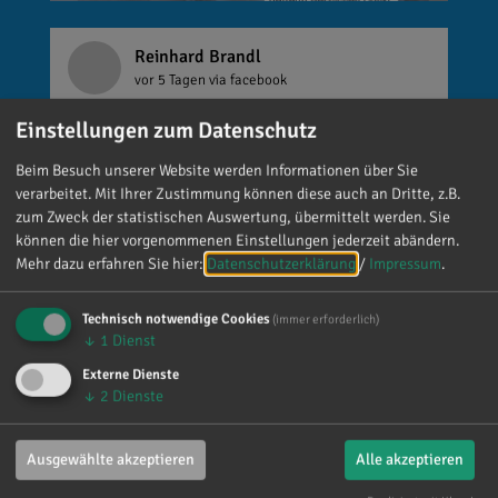
Reinhard Brandl
vor 5 Tagen
via facebook
Einstellungen zum Datenschutz
🚨 Neues EU-Gesetz seit dem 2. August! Ab
sofort gelten neue Vorschriften für die
Beim Besuch unserer Website werden Informationen über Sie
Kennzeichnung bestimmter KI-Inhalte. ⚠️
verarbeitet. Mit Ihrer Zustimmung können diese auch an Dritte, z.B.
Wichtig zu wissen: Wer
zum Zweck der statistischen Auswertung, übermittelt werden. Sie
kennzeichnungspflichtige KI-Inhalte
können die hier vorgenommenen Einstellungen jederzeit abändern.
Mehr dazu erfahren Sie hier:
Datenschutzerklärung
/
Impressum
.
veröffentlicht und diese nicht entsprechend
kennzeichnet, riskiert Bußgelder von bis zu 15
Technisch notwendige Cookies
Millionen Euro. 📌 Was muss gekennzeichnet
(immer erforderlich)
↓
1
Dienst
werden? Unter anderem KI-generierte oder KI-
manipulierte Inhalte, die echte Personen, Orte
Externe Dienste
↓
2
Dienste
oder Ereignisse täuschend echt darstellen (z. B.
Deepfakes). 👥 Wer ist betroffen? Unternehmen,
Vereine, Medien, Influencer und viele weitere,
Ausgewählte akzeptieren
Alle akzeptieren
die entsprechende Inhalte veröffentlichen. Die