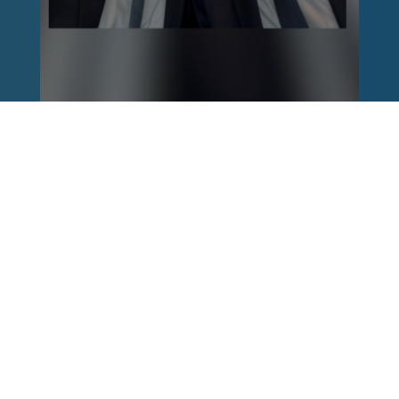
Reinhard Brandl
vor 1 Woche
via facebook
Nach einem Anschlag ist es leicht, mit dem
Finger auf andere zu zeigen. Schwieriger ist es,
auch die unbequemen Fragen an sich selbst zu
stellen. Was haben wir übersehen? Wo haben
unsere Sicherheitsmechanismen nicht
funktioniert? Und was müssen Politik, Justiz
und Sicherheitsbehörden jetzt besser machen?
Wer unsere Freiheit schützen will, muss bereit