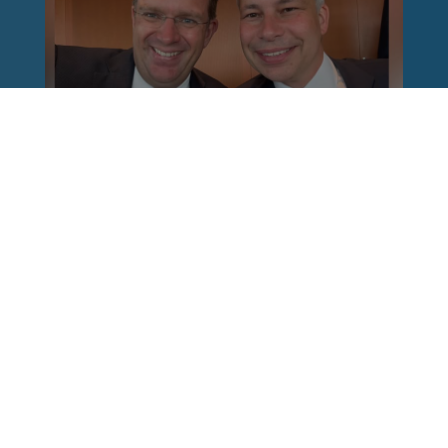
Reinhard Brandl
vor 1 Woche
via facebook
Nach einem Anschlag ist es leicht, mit dem
Finger auf andere zu zeigen. Schwieriger ist es,