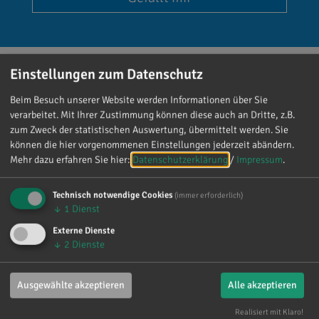
Einstellungen zum Datenschutz
Beim Besuch unserer Website werden Informationen über Sie
Reinhard Brandl
verarbeitet. Mit Ihrer Zustimmung können diese auch an Dritte, z.B.
vor 3 Tagen
via facebook
zum Zweck der statistischen Auswertung, übermittelt werden. Sie
können die hier vorgenommenen Einstellungen jederzeit abändern.
Mehr dazu erfahren Sie hier:
Datenschutzerklärung
/
Impressum
.
Mein meistgenutztes Wort am Samstag war:
„Danke!“ 😊 Vielen Dank für die zahlreichen
Glückwünsche, Nachrichten, Anrufe und die
Technisch notwendige Cookies
(immer erforderlich)
↓
1
Dienst
vielen lieben Worte. Ich habe mich wirklich
über jede einzelne Aufmerksamkeit gefreut. Es
Externe Dienste
↓
2
Dienste
ist alles andere als selbstverständlich, dass sich
so viele Menschen die Zeit nehmen, an einen zu
denken. Umso mehr weiß ich das zu schätzen.
Ausgewählte akzeptieren
Alle akzeptieren
Realisiert mit Klaro!