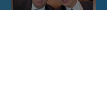
Reinhard Brandl
vor 1 Woche
via facebook
Nach einem Anschlag ist es leicht, mit dem
Finger auf andere zu zeigen. Schwieriger ist es,
auch die unbequemen Fragen an sich selbst zu
stellen. Was haben wir übersehen? Wo haben