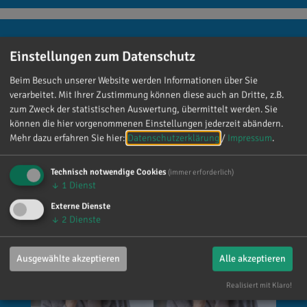
Einstellungen zum Datenschutz
Reinhard Brandl
Beim Besuch unserer Website werden Informationen über Sie
vor 3 Tagen
via facebook
verarbeitet. Mit Ihrer Zustimmung können diese auch an Dritte, z.B.
zum Zweck der statistischen Auswertung, übermittelt werden. Sie
Mein meistgenutztes Wort am Samstag war:
können die hier vorgenommenen Einstellungen jederzeit abändern.
„Danke!“ 😊 Vielen Dank für die zahlreichen
Mehr dazu erfahren Sie hier:
Datenschutzerklärung
/
Impressum
.
Glückwünsche, Nachrichten, Anrufe und die
vielen lieben Worte. Ich habe mich wirklich
Technisch notwendige Cookies
(immer erforderlich)
über jede einzelne Aufmerksamkeit gefreut. Es
↓
1
Dienst
ist alles andere als selbstverständlich, dass sich
Externe Dienste
so viele Menschen die Zeit nehmen, an einen zu
↓
2
Dienste
denken. Umso mehr weiß ich das zu schätzen.
Ausgewählte akzeptieren
Alle akzeptieren
Realisiert mit Klaro!