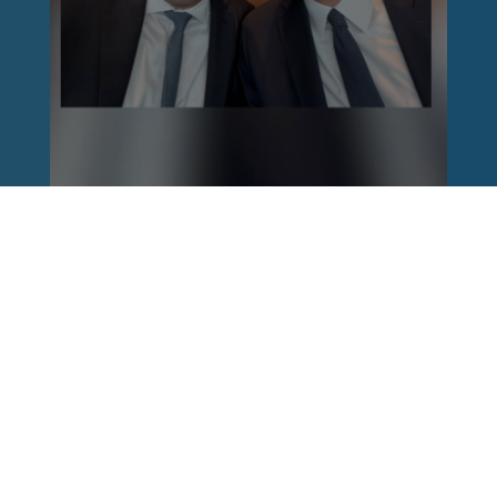
Reinhard Brandl
vor 1 Woche
via facebook
Nach einem Anschlag ist es leicht, mit dem
Finger auf andere zu zeigen. Schwieriger ist es,
auch die unbequemen Fragen an sich selbst zu
stellen. Was haben wir übersehen? Wo haben
unsere Sicherheitsmechanismen nicht