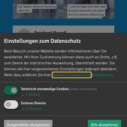
Reinhard Brandl
vor 6 Tagen
via facebook
Einstellungen zum Datenschutz
Beim Besuch unserer Website werden Informationen über Sie
🚨 Neues EU-Gesetz seit dem 2. August! Ab
verarbeitet. Mit Ihrer Zustimmung können diese auch an Dritte, z.B.
sofort gelten neue Vorschriften für die
zum Zweck der statistischen Auswertung, übermittelt werden. Sie
Kennzeichnung bestimmter KI-Inhalte. ⚠️
können die hier vorgenommenen Einstellungen jederzeit abändern.
Wichtig zu wissen: Wer
Mehr dazu erfahren Sie hier:
Datenschutzerklärung
/
Impressum
.
kennzeichnungspflichtige KI-Inhalte
veröffentlicht und diese nicht entsprechend
Technisch notwendige Cookies
(immer erforderlich)
kennzeichnet, riskiert Bußgelder von bis zu 15
↓
1
Dienst
Millionen Euro. 📌 Was muss gekennzeichnet
Externe Dienste
werden? Unter anderem KI-generierte oder KI-
↓
2
Dienste
manipulierte Inhalte, die echte Personen, Orte
oder Ereignisse täuschend echt darstellen (z. B.
Ausgewählte akzeptieren
Alle akzeptieren