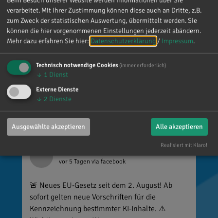
Beim Besuch unserer Website werden Informationen über Sie
ist alles andere als selbstverständlich, dass sich
verarbeitet. Mit Ihrer Zustimmung können diese auch an Dritte, z.B.
so viele Menschen die Zeit nehmen, an einen zu
zum Zweck der statistischen Auswertung, übermittelt werden. Sie
denken. Umso mehr weiß ich das zu schätzen.
können die hier vorgenommenen Einstellungen jederzeit abändern.
Mehr dazu erfahren Sie hier:
Datenschutzerklärung
/
Impressum
.
Technisch notwendige Cookies
(immer erforderlich)
↓
1
Dienst
Externe Dienste
↓
2
Dienste
Ausgewählte akzeptieren
Alle akzeptieren
Realisiert mit Klaro!
Reinhard Brandl
vor 5 Tagen
via facebook
🚨 Neues EU-Gesetz seit dem 2. August! Ab
sofort gelten neue Vorschriften für die
Kennzeichnung bestimmter KI-Inhalte. ⚠️