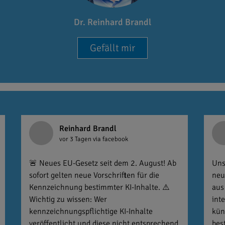
Dr. Reinhard Brandl
Gefällt mir
Reinhard Brandl
vor 3 Tagen
via facebook
🚨 Neues EU-Gesetz seit dem 2. August! Ab
Uns
sofort gelten neue Vorschriften für die
neu
Kennzeichnung bestimmter KI-Inhalte. ⚠️
aus
Wichtig zu wissen: Wer
int
kennzeichnungspflichtige KI-Inhalte
kün
veröffentlicht und diese nicht entsprechend
bes