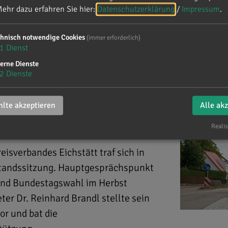
ehr dazu erfahren Sie hier:
Datenschutzerklärung
/
Impressum
.
chnisch notwendige Cookies
(immer erforderlich)
ichstätt
1
Dienst
erne Dienste
2
Dienste
lte akzeptieren
Alle ak
Realis
isverbandes Eichstätt traf sich in
andssitzung. Hauptgesprächspunkt
 und Bundestagswahl im Herbst
er Dr. Reinhard Brandl stellte sein
r und bat die