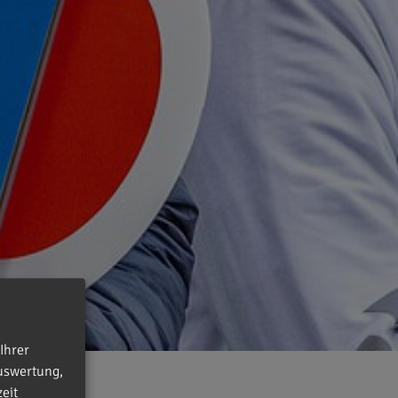
Ihrer
uswertung,
eit