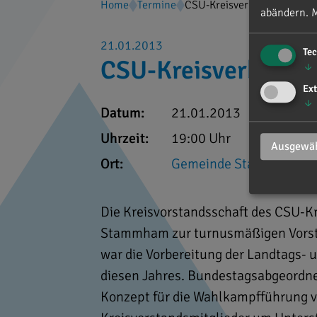
Home
Termine
CSU-Kreisverband Eichstätt
abändern.
M
21.01.2013
Te
CSU-Kreisverband E
↓
Ext
↓
Datum:
21.01.2013
Uhrzeit:
19:00 Uhr
Ausgewäh
Ort:
Gemeinde Stammham
Die Kreisvorstandsschaft des CSU-Kre
Stammham zur turnusmäßigen Vorst
war die Vorbereitung der Landtags-
diesen Jahres. Bundestagsabgeordnet
Konzept für die Wahlkampfführung vo