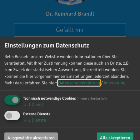
Dr. Reinhard Brandl
Gefällt mir
Einstellungen zum Datenschutz
Beim Besuch unserer Website werden Informationen über Sie
verarbeitet. Mit Ihrer Zustimmung können diese auch an Dritte, z.B.
zum Zweck der statistischen Auswertung, übermittelt werden. Sie
können die hier vorgenommenen Einstellungen jederzeit abändern.
Reinhard Brandl
Mehr dazu erfahren Sie hier:
Datenschutzerklärung
/
Impressum
.
vor 5 Tagen
via facebook
Technisch notwendige Cookies
(immer erforderlich)
Mein meistgenutztes Wort am Samstag war:
↓
1
Dienst
„Danke!“ 😊 Vielen Dank für die zahlreichen
Externe Dienste
Glückwünsche, Nachrichten, Anrufe und die
↓
2
Dienste
vielen lieben Worte. Ich habe mich wirklich
über jede einzelne Aufmerksamkeit gefreut. Es
Ausgewählte akzeptieren
Alle akzeptieren
ist alles andere als selbstverständlich, dass sich