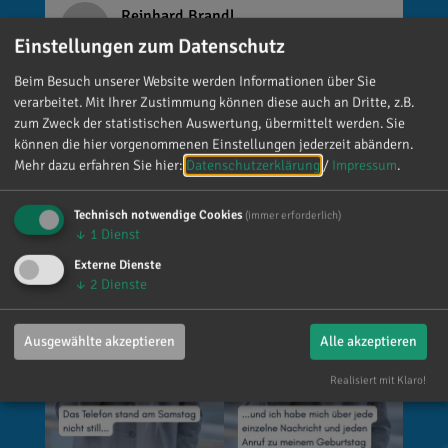
Reinhard Brandl
vor 2 Tagen
via facebook
Einstellungen zum Datenschutz
Beim Besuch unserer Website werden Informationen über Sie
Mein meistgenutztes Wort am Samstag war:
verarbeitet. Mit Ihrer Zustimmung können diese auch an Dritte, z.B.
„Danke!“ 😊 Vielen Dank für die zahlreichen
zum Zweck der statistischen Auswertung, übermittelt werden. Sie
Glückwünsche, Nachrichten, Anrufe und die
können die hier vorgenommenen Einstellungen jederzeit abändern.
vielen lieben Worte. Ich habe mich wirklich
Mehr dazu erfahren Sie hier:
Datenschutzerklärung
/
Impressum
.
über jede einzelne Aufmerksamkeit gefreut. Es
ist alles andere als selbstverständlich, dass sich
Technisch notwendige Cookies
(immer erforderlich)
so viele Menschen die Zeit nehmen, an einen zu
↓
1
Dienst
denken. Umso mehr weiß ich das zu schätzen.
Externe Dienste
↓
2
Dienste
Ausgewählte akzeptieren
Alle akzeptieren
Realisiert mit Klaro!