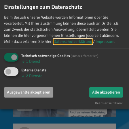
Einstellungen zum Datenschutz
Mein meistgenutztes Wort am Samstag war:
„Danke!“ 😊 Vielen Dank für die zahlreichen
Beim Besuch unserer Website werden Informationen über Sie
Glückwünsche, Nachrichten, Anrufe und die
verarbeitet. Mit Ihrer Zustimmung können diese auch an Dritte, z.B.
zum Zweck der statistischen Auswertung, übermittelt werden. Sie
vielen lieben Worte. Ich habe mich wirklich
können die hier vorgenommenen Einstellungen jederzeit abändern.
über jede einzelne Aufmerksamkeit gefreut. Es
Mehr dazu erfahren Sie hier:
Datenschutzerklärung
/
Impressum
.
ist alles andere als selbstverständlich, dass sich
so viele Menschen die Zeit nehmen, an einen zu
Technisch notwendige Cookies
(immer erforderlich)
denken. Umso mehr weiß ich das zu schätzen.
↓
1
Dienst
Externe Dienste
↓
2
Dienste
Ausgewählte akzeptieren
Alle akzeptieren
Realisiert mit Klaro!