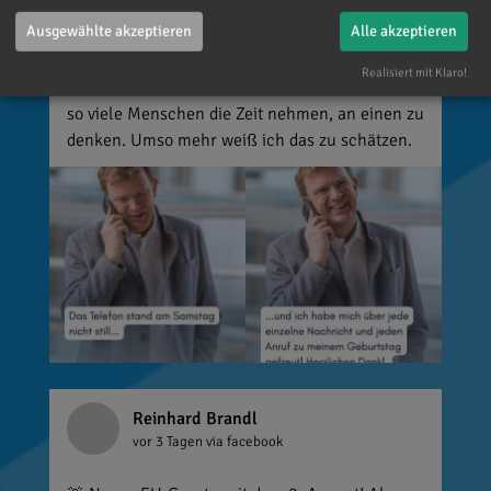
Glückwünsche, Nachrichten, Anrufe und die
Ausgewählte akzeptieren
Alle akzeptieren
vielen lieben Worte. Ich habe mich wirklich
über jede einzelne Aufmerksamkeit gefreut. Es
Realisiert mit Klaro!
ist alles andere als selbstverständlich, dass sich
so viele Menschen die Zeit nehmen, an einen zu
denken. Umso mehr weiß ich das zu schätzen.
Reinhard Brandl
vor 3 Tagen
via facebook