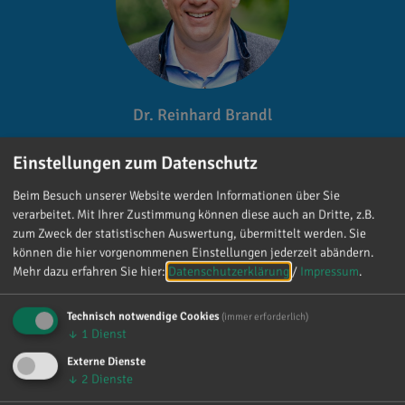
Dr. Reinhard Brandl
Gefällt mir
Einstellungen zum Datenschutz
Beim Besuch unserer Website werden Informationen über Sie
verarbeitet. Mit Ihrer Zustimmung können diese auch an Dritte, z.B.
zum Zweck der statistischen Auswertung, übermittelt werden. Sie
können die hier vorgenommenen Einstellungen jederzeit abändern.
Mehr dazu erfahren Sie hier:
Datenschutzerklärung
/
Impressum
.
Reinhard Brandl
Technisch notwendige Cookies
(immer erforderlich)
vor 2 Tagen
via facebook
↓
1
Dienst
Externe Dienste
Mein meistgenutztes Wort am Samstag war:
↓
2
Dienste
„Danke!“ 😊 Vielen Dank für die zahlreichen