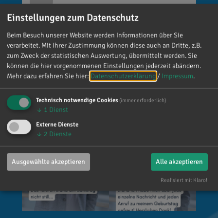
vor 3 Tagen
via facebook
Einstellungen zum Datenschutz
Mein meistgenutztes Wort am Samstag war:
Beim Besuch unserer Website werden Informationen über Sie
„Danke!“ 😊 Vielen Dank für die zahlreichen
verarbeitet. Mit Ihrer Zustimmung können diese auch an Dritte, z.B.
Glückwünsche, Nachrichten, Anrufe und die
zum Zweck der statistischen Auswertung, übermittelt werden. Sie
vielen lieben Worte. Ich habe mich wirklich
können die hier vorgenommenen Einstellungen jederzeit abändern.
Mehr dazu erfahren Sie hier:
Datenschutzerklärung
/
Impressum
.
über jede einzelne Aufmerksamkeit gefreut. Es
ist alles andere als selbstverständlich, dass sich
so viele Menschen die Zeit nehmen, an einen zu
Technisch notwendige Cookies
(immer erforderlich)
↓
1
Dienst
denken. Umso mehr weiß ich das zu schätzen.
Externe Dienste
↓
2
Dienste
Ausgewählte akzeptieren
Alle akzeptieren
Realisiert mit Klaro!