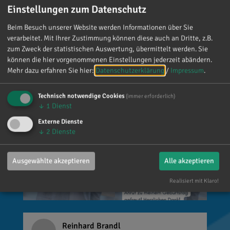
Einstellungen zum Datenschutz
Mein meistgenutztes Wort am Samstag war:
„Danke!“ 😊 Vielen Dank für die zahlreichen
Beim Besuch unserer Website werden Informationen über Sie
Glückwünsche, Nachrichten, Anrufe und die
verarbeitet. Mit Ihrer Zustimmung können diese auch an Dritte, z.B.
vielen lieben Worte. Ich habe mich wirklich
zum Zweck der statistischen Auswertung, übermittelt werden. Sie
über jede einzelne Aufmerksamkeit gefreut. Es
können die hier vorgenommenen Einstellungen jederzeit abändern.
ist alles andere als selbstverständlich, dass sich
Mehr dazu erfahren Sie hier:
Datenschutzerklärung
/
Impressum
.
so viele Menschen die Zeit nehmen, an einen zu
denken. Umso mehr weiß ich das zu schätzen.
Technisch notwendige Cookies
(immer erforderlich)
↓
1
Dienst
Externe Dienste
↓
2
Dienste
Ausgewählte akzeptieren
Alle akzeptieren
Realisiert mit Klaro!
Reinhard Brandl