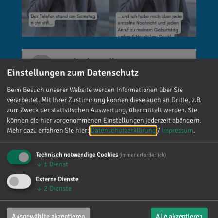
Reinhard Brandl
Einstellungen zum Datenschutz
vor 5 Tagen
via facebook
Beim Besuch unserer Website werden Informationen über Sie
🚨 Neues EU-Gesetz seit dem 2. August! Ab
verarbeitet. Mit Ihrer Zustimmung können diese auch an Dritte, z.B.
sofort gelten neue Vorschriften für die
zum Zweck der statistischen Auswertung, übermittelt werden. Sie
Kennzeichnung bestimmter KI-Inhalte. ⚠️
können die hier vorgenommenen Einstellungen jederzeit abändern.
Wichtig zu wissen: Wer
Mehr dazu erfahren Sie hier:
Datenschutzerklärung
/
Impressum
.
kennzeichnungspflichtige KI-Inhalte
veröffentlicht und diese nicht entsprechend
Technisch notwendige Cookies
(immer erforderlich)
↓
1
Dienst
kennzeichnet, riskiert Bußgelder von bis zu 15
Millionen Euro. 📌 Was muss gekennzeichnet
Externe Dienste
werden? Unter anderem KI-generierte oder KI-
↓
2
Dienste
manipulierte Inhalte, die echte Personen, Orte
oder Ereignisse täuschend echt darstellen (z. B.
Ausgewählte akzeptieren
Alle akzeptieren