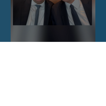
Reinhard Brandl
vor 1 Woche
via facebook
Nach einem Anschlag ist es leicht, mit dem
Finger auf andere zu zeigen. Schwieriger ist es,
auch die unbequemen Fragen an sich selbst zu
stellen. Was haben wir übersehen? Wo haben
unsere Sicherheitsmechanismen nicht