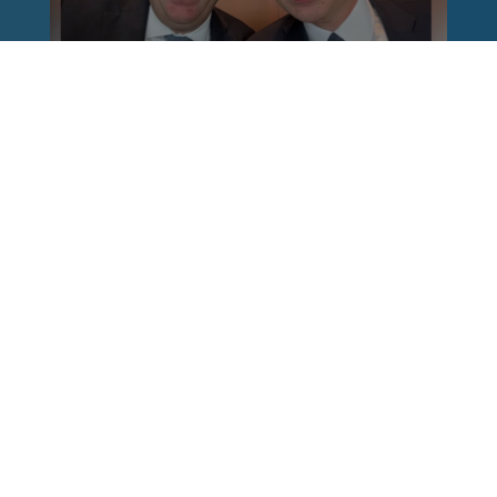
Reinhard Brandl
vor 1 Woche
via facebook
Nach einem Anschlag ist es leicht, mit dem
Finger auf andere zu zeigen. Schwieriger ist es,
auch die unbequemen Fragen an sich selbst zu
stellen. Was haben wir übersehen? Wo haben