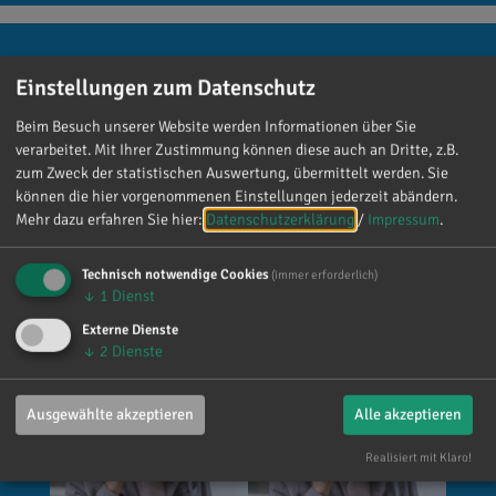
Einstellungen zum Datenschutz
Reinhard Brandl
Beim Besuch unserer Website werden Informationen über Sie
vor 1 Tag
via facebook
verarbeitet. Mit Ihrer Zustimmung können diese auch an Dritte, z.B.
zum Zweck der statistischen Auswertung, übermittelt werden. Sie
Mein meistgenutztes Wort am Samstag war:
können die hier vorgenommenen Einstellungen jederzeit abändern.
„Danke!“ 😊 Vielen Dank für die zahlreichen
Mehr dazu erfahren Sie hier:
Datenschutzerklärung
/
Impressum
.
Glückwünsche, Nachrichten, Anrufe und die
vielen lieben Worte. Ich habe mich wirklich
Technisch notwendige Cookies
(immer erforderlich)
über jede einzelne Aufmerksamkeit gefreut. Es
↓
1
Dienst
ist alles andere als selbstverständlich, dass sich
Externe Dienste
so viele Menschen die Zeit nehmen, an einen zu
↓
2
Dienste
denken. Umso mehr weiß ich das zu schätzen.
Ausgewählte akzeptieren
Alle akzeptieren
Realisiert mit Klaro!