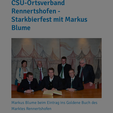
CSU-Ortsverband
Rennertshofen -
Starkbierfest mit Markus
Blume
Markus Blume beim Eintrag ins Goldene Buch des
Marktes Rennertshofen