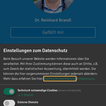
Dr. Reinhard Brandl
Gefällt mir
Einstellungen zum Datenschutz
Beim Besuch unserer Website werden Informationen über Sie
verarbeitet. Mit Ihrer Zustimmung können diese auch an Dritte, z.B.
zum Zweck der statistischen Auswertung, übermittelt werden. Sie
Reinhard Brandl
können die hier vorgenommenen Einstellungen jederzeit abändern.
vor 4 Tagen
via facebook
Mehr dazu erfahren Sie hier:
Datenschutzerklärung
/
Impressum
.
Mein meistgenutztes Wort am Samstag war:
Technisch notwendige Cookies
(immer erforderlich)
„Danke!“ 😊 Vielen Dank für die zahlreichen
↓
1
Dienst
Glückwünsche, Nachrichten, Anrufe und die
Externe Dienste
vielen lieben Worte. Ich habe mich wirklich