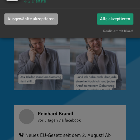
↓
2
Dienste
über jede einzelne Aufmerksamkeit gefreut. Es
ist alles andere als selbstverständlich, dass sich
Ausgewählte akzeptieren
Alle akzeptieren
so viele Menschen die Zeit nehmen, an einen zu
denken. Umso mehr weiß ich das zu schätzen.
Realisiert mit Klaro!
Reinhard Brandl
vor 5 Tagen
via facebook
🚨 Neues EU-Gesetz seit dem 2. August! Ab