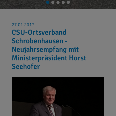
27.01.2017
CSU-Ortsverband
Schrobenhausen -
Neujahrsempfang mit
Ministerpräsident Horst
Seehofer