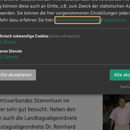
können diese auch an Dritte, z.B. zum Zweck der statistischen A
 werden. Sie können die hier vorgenommenen Einstellungen jederz
 - Weinfest
ehr dazu erfahren Sie hier:
Datenschutzerklärung
/
Impressum
.
chnisch notwendige Cookies
(immer erforderlich)
tammham - Weinfest
1
Dienst
erne Dienste
2
Dienste
lte akzeptieren
Alle ak
Realis
U-Ortsverbandes Stammham im
er sehr gut besucht. Neben den
n auch die Landtagsabgeordnete
stagsabgeordnete Dr. Reinhard