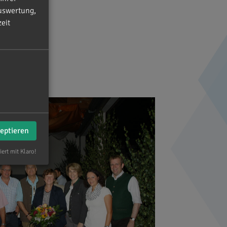
uswertung,
eit
zeptieren
iert mit Klaro!