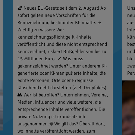
🚨 Neues EU-Gesetz seit dem 2. August! Ab
Uns
sofort gelten neue Vorschriften für die
neu
Kennzeichnung bestimmter KI-Inhalte. ⚠️
aus
Wichtig zu wissen: Wer
int
kennzeichnungspflichtige KI-Inhalte
kün
veröffentlicht und diese nicht entsprechend
bes
kennzeichnet, riskiert Bußgelder von bis zu
und
15 Millionen Euro. 📌 Was muss
ble
gekennzeichnet werden? Unter anderem KI-
zwe
generierte oder KI-manipulierte Inhalte, die
Per
echte Personen, Orte oder Ereignisse
täuschend echt darstellen (z. B. Deepfakes).
👥 Wer ist betroffen? Unternehmen, Vereine,
Medien, Influencer und viele weitere, die
entsprechende Inhalte veröffentlichen. Die
private Nutzung ist grundsätzlich
ausgenommen. 🌐 Wo gilt das? Überall dort,
wo Inhalte veröffentlicht werden, zum