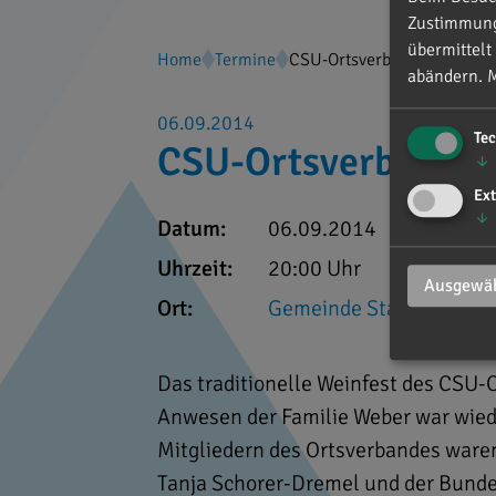
Zustimmung 
übermittelt
Home
Termine
CSU-Ortsverband Stammham
abändern.
M
06.09.2014
Te
CSU-Ortsverband S
↓
Ext
↓
Datum:
06.09.2014
Uhrzeit:
20:00 Uhr
Ausgewäh
Ort:
Gemeinde Stammham
Das traditionelle Weinfest des CS
Anwesen der Familie Weber war wied
Mitgliedern des Ortsverbandes ware
Tanja Schorer-Dremel und der Bunde