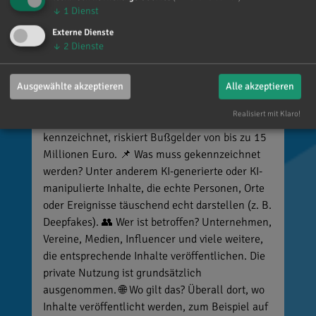
vor 5 Tagen
via facebook
↓
1
Dienst
Externe Dienste
🚨 Neues EU-Gesetz seit dem 2. August! Ab
↓
2
Dienste
sofort gelten neue Vorschriften für die
Kennzeichnung bestimmter KI-Inhalte. ⚠️
Wichtig zu wissen: Wer
Ausgewählte akzeptieren
Alle akzeptieren
kennzeichnungspflichtige KI-Inhalte
Realisiert mit Klaro!
veröffentlicht und diese nicht entsprechend
kennzeichnet, riskiert Bußgelder von bis zu 15
Millionen Euro. 📌 Was muss gekennzeichnet
werden? Unter anderem KI-generierte oder KI-
manipulierte Inhalte, die echte Personen, Orte
oder Ereignisse täuschend echt darstellen (z. B.
Deepfakes). 👥 Wer ist betroffen? Unternehmen,
Vereine, Medien, Influencer und viele weitere,
die entsprechende Inhalte veröffentlichen. Die
private Nutzung ist grundsätzlich
ausgenommen. 🌐 Wo gilt das? Überall dort, wo
Inhalte veröffentlicht werden, zum Beispiel auf