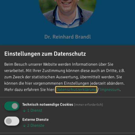
Dr. Reinhard Brandl
Gefällt mir
Einstellungen zum Datenschutz
Beim Besuch unserer Website werden Informationen über Sie
verarbeitet. Mit Ihrer Zustimmung können diese auch an Dritte, z.B.
zum Zweck der statistischen Auswertung, übermittelt werden. Sie
können die hier vorgenommenen Einstellungen jederzeit abändern.
Mehr dazu erfahren Sie hier:
Datenschutzerklärung
/
Impressum
.
Reinhard Brandl
Technisch notwendige Cookies
(immer erforderlich)
vor 4 Tagen
via facebook
↓
1
Dienst
Externe Dienste
Mein meistgenutztes Wort am Samstag war:
↓
2
Dienste
„Danke!“ 😊 Vielen Dank für die zahlreichen