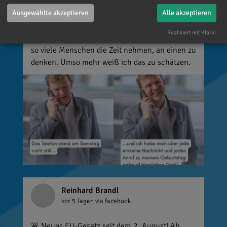
Glückwünsche, Nachrichten, Anrufe und die
vielen lieben Worte. Ich habe mich wirklich
Ausgewählte akzeptieren
Alle akzeptieren
über jede einzelne Aufmerksamkeit gefreut. Es
Realisiert mit Klaro!
ist alles andere als selbstverständlich, dass sich
so viele Menschen die Zeit nehmen, an einen zu
denken. Umso mehr weiß ich das zu schätzen.
Reinhard Brandl
vor 5 Tagen
via facebook
🚨 Neues EU-Gesetz seit dem 2. August! Ab