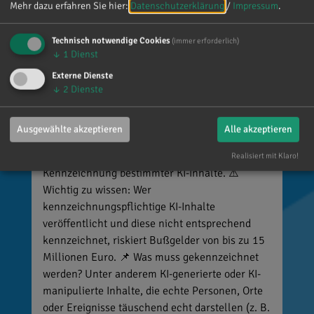
Mehr dazu erfahren Sie hier:
Datenschutzerklärung
/
Impressum
.
Technisch notwendige Cookies
(immer erforderlich)
↓
1
Dienst
Externe Dienste
↓
2
Dienste
Reinhard Brandl
vor 4 Tagen
via facebook
Ausgewählte akzeptieren
Alle akzeptieren
🚨 Neues EU-Gesetz seit dem 2. August! Ab
sofort gelten neue Vorschriften für die
Realisiert mit Klaro!
Kennzeichnung bestimmter KI-Inhalte. ⚠️
Wichtig zu wissen: Wer
kennzeichnungspflichtige KI-Inhalte
veröffentlicht und diese nicht entsprechend
kennzeichnet, riskiert Bußgelder von bis zu 15
Millionen Euro. 📌 Was muss gekennzeichnet
werden? Unter anderem KI-generierte oder KI-
manipulierte Inhalte, die echte Personen, Orte
oder Ereignisse täuschend echt darstellen (z. B.