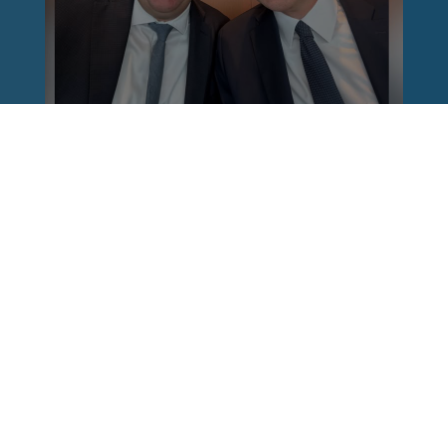
Reinhard Brandl
vor 1 Woche
via facebook
Nach einem Anschlag ist es leicht, mit dem
Finger auf andere zu zeigen. Schwieriger ist es,
auch die unbequemen Fragen an sich selbst zu
stellen. Was haben wir übersehen? Wo haben
unsere Sicherheitsmechanismen nicht