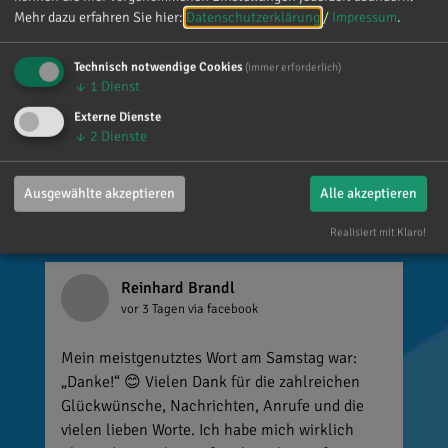
Mehr dazu erfahren Sie hier:
Datenschutzerklärung
/
Impressum
.
Technisch notwendige Cookies
(immer erforderlich)
Dr. Reinhard Brandl
↓
1
Dienst
Externe Dienste
Gefällt mir
↓
2
Dienste
Ausgewählte akzeptieren
Alle akzeptieren
Realisiert mit Klaro!
Reinhard Brandl
vor 3 Tagen
via facebook
Mein meistgenutztes Wort am Samstag war:
„Danke!“ 😊 Vielen Dank für die zahlreichen
Glückwünsche, Nachrichten, Anrufe und die
vielen lieben Worte. Ich habe mich wirklich