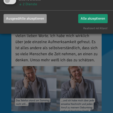
Reinhard Brandl
↓
2
Dienste
vor 3 Tagen
via facebook
Mein meistgenutztes Wort am Samstag war:
Ausgewählte akzeptieren
Alle akzeptieren
„Danke!“ 😊 Vielen Dank für die zahlreichen
Realisiert mit Klaro!
Glückwünsche, Nachrichten, Anrufe und die
vielen lieben Worte. Ich habe mich wirklich
über jede einzelne Aufmerksamkeit gefreut. Es
ist alles andere als selbstverständlich, dass sich
so viele Menschen die Zeit nehmen, an einen zu
denken. Umso mehr weiß ich das zu schätzen.