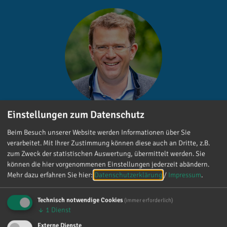
Einstellungen zum Datenschutz
Dr. Reinhard Brandl
Beim Besuch unserer Website werden Informationen über Sie
verarbeitet. Mit Ihrer Zustimmung können diese auch an Dritte, z.B.
Gefällt mir
zum Zweck der statistischen Auswertung, übermittelt werden. Sie
können die hier vorgenommenen Einstellungen jederzeit abändern.
Mehr dazu erfahren Sie hier:
Datenschutzerklärung
/
Impressum
.
Technisch notwendige Cookies
(immer erforderlich)
↓
1
Dienst
Externe Dienste