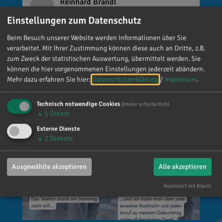
Reinhard Brandl
vor 5 Tagen
via facebook
Einstellungen zum Datenschutz
Mein meistgenutztes Wort am Samstag war:
Beim Besuch unserer Website werden Informationen über Sie
„Danke!“ 😊 Vielen Dank für die zahlreichen
verarbeitet. Mit Ihrer Zustimmung können diese auch an Dritte, z.B.
zum Zweck der statistischen Auswertung, übermittelt werden. Sie
Glückwünsche, Nachrichten, Anrufe und die
können die hier vorgenommenen Einstellungen jederzeit abändern.
vielen lieben Worte. Ich habe mich wirklich
Mehr dazu erfahren Sie hier:
Datenschutzerklärung
/
Impressum
.
über jede einzelne Aufmerksamkeit gefreut. Es
ist alles andere als selbstverständlich, dass sich
Technisch notwendige Cookies
(immer erforderlich)
so viele Menschen die Zeit nehmen, an einen zu
↓
1
Dienst
denken. Umso mehr weiß ich das zu schätzen.
Externe Dienste
↓
2
Dienste
Ausgewählte akzeptieren
Alle akzeptieren
Realisiert mit Klaro!