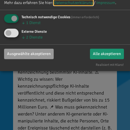
Mehr dazu erfahren Sie hier:
Datenschutzerklärung
/
Impressum
.
Technisch notwendige Cookies
(immer erforderlich)
↓
1
Dienst
Externe Dienste
↓
2
Dienste
Reinhard Brandl
vor 3 Tagen
via facebook
Ausgewählte akzeptieren
Alle akzeptieren
🚨 Neues EU-Gesetz seit dem 2. August! Ab
sofort gelten neue Vorschriften für die
Realisiert mit Klaro!
Kennzeichnung bestimmter KI-Inhalte. ⚠️
Wichtig zu wissen: Wer
kennzeichnungspflichtige KI-Inhalte
veröffentlicht und diese nicht entsprechend
kennzeichnet, riskiert Bußgelder von bis zu 15
Millionen Euro. 📌 Was muss gekennzeichnet
werden? Unter anderem KI-generierte oder KI-
manipulierte Inhalte, die echte Personen, Orte
oder Ereignisse täuschend echt darstellen (z. B.