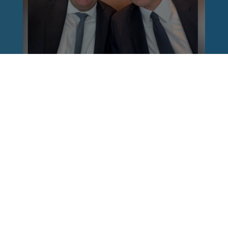
Reinhard Brandl
vor 1 Woche
via facebook
Nach einem Anschlag ist es leicht, mit dem
Finger auf andere zu zeigen. Schwieriger ist es,
auch die unbequemen Fragen an sich selbst zu
stellen. Was haben wir übersehen? Wo haben
unsere Sicherheitsmechanismen nicht