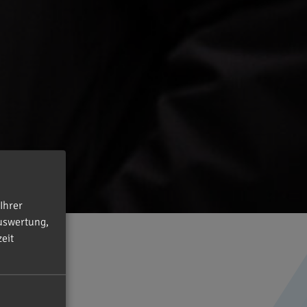
Ihrer
uswertung,
eit