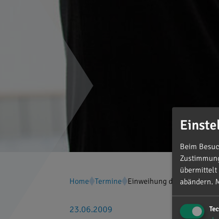
Einste
Beim Besuch
Zustimmung 
übermittelt
Home
Termine
Einweihung der neuen Pion
abändern.
M
23.06.2009
Te