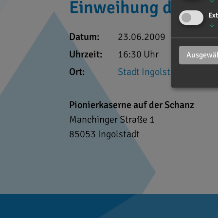
↓
Einweihung der neu
Ext
↓
Datum:
23.06.2009
Uhrzeit:
16:30 Uhr
Ausgewäh
Ort:
Stadt Ingolstadt
Pionierkaserne auf der Schanz
Manchinger Straße 1
85053
Ingolstadt