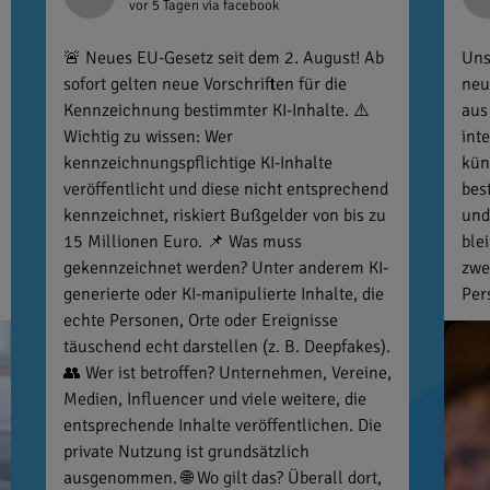
vor 5 Tagen
via facebook
🚨 Neues EU-Gesetz seit dem 2. August! Ab
Uns
sofort gelten neue Vorschriften für die
neu
Kennzeichnung bestimmter KI-Inhalte. ⚠️
aus
Wichtig zu wissen: Wer
int
kennzeichnungspflichtige KI-Inhalte
kün
veröffentlicht und diese nicht entsprechend
bes
kennzeichnet, riskiert Bußgelder von bis zu
und
15 Millionen Euro. 📌 Was muss
ble
gekennzeichnet werden? Unter anderem KI-
zwe
generierte oder KI-manipulierte Inhalte, die
Per
echte Personen, Orte oder Ereignisse
täuschend echt darstellen (z. B. Deepfakes).
👥 Wer ist betroffen? Unternehmen, Vereine,
Medien, Influencer und viele weitere, die
entsprechende Inhalte veröffentlichen. Die
private Nutzung ist grundsätzlich
ausgenommen. 🌐 Wo gilt das? Überall dort,