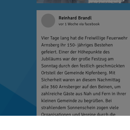
Reinhard Brandl
vor 1 Woche
via facebook
Vier Tage lang hat die Freiwillige Feuerwehr
Arnsberg ihr 150- jähriges Bestehen
gefeiert. Einer der Höhepunkte des
Jubiläums war der große Festzug am
Sonntag durch den festlich geschmückten
Ortsteil der Gemeinde Kipfenberg. Mit
Sicherheit waren an diesem Nachmittag
alle 360 Arnsberger auf den Beinen, um
zahlreiche Gäste aus Nah und Fern in ihrer
kleinen Gemeinde zu begrüßen. Bei
strahlendem Sonnenschein zogen viele
Organisationen und Vereine durch die
Straßen. Vor allem die zahlreichen
Gastfeuerwehren aus der Region zeigten