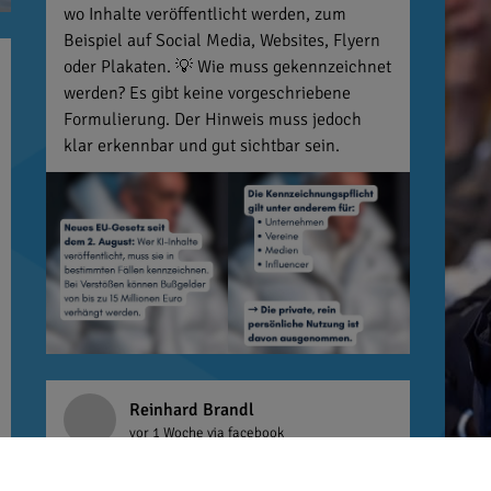
wo Inhalte veröffentlicht werden, zum
Beispiel auf Social Media, Websites, Flyern
oder Plakaten. 💡 Wie muss gekennzeichnet
werden? Es gibt keine vorgeschriebene
Formulierung. Der Hinweis muss jedoch
klar erkennbar und gut sichtbar sein.
Reinhard Brandl
vor 1 Woche
via facebook
Ein letztes Mal Kabinettsfrühstück mit