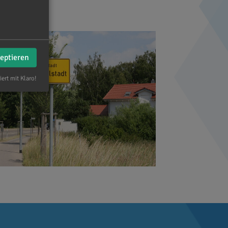
hanz
zeptieren
iert mit Klaro!