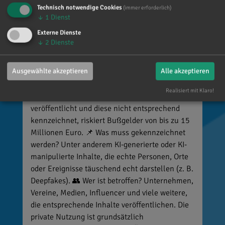
Technisch notwendige Cookies
(immer erforderlich)
Reinhard Brandl
↓
1
Dienst
vor 5 Tagen
via facebook
Externe Dienste
↓
2
Dienste
🚨 Neues EU-Gesetz seit dem 2. August! Ab
sofort gelten neue Vorschriften für die
Ausgewählte akzeptieren
Alle akzeptieren
Kennzeichnung bestimmter KI-Inhalte. ⚠️
Wichtig zu wissen: Wer
Realisiert mit Klaro!
kennzeichnungspflichtige KI-Inhalte
veröffentlicht und diese nicht entsprechend
kennzeichnet, riskiert Bußgelder von bis zu 15
Millionen Euro. 📌 Was muss gekennzeichnet
werden? Unter anderem KI-generierte oder KI-
manipulierte Inhalte, die echte Personen, Orte
oder Ereignisse täuschend echt darstellen (z. B.
Deepfakes). 👥 Wer ist betroffen? Unternehmen,
Vereine, Medien, Influencer und viele weitere,
die entsprechende Inhalte veröffentlichen. Die
private Nutzung ist grundsätzlich