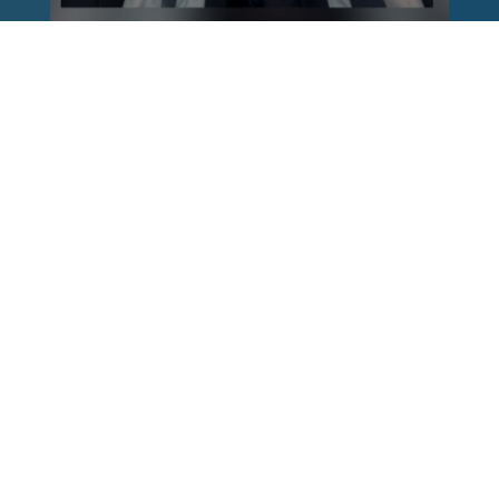
Reinhard Brandl
vor 1 Woche
via facebook
Nach einem Anschlag ist es leicht, mit dem
Finger auf andere zu zeigen. Schwieriger ist es,
auch die unbequemen Fragen an sich selbst zu
stellen. Was haben wir übersehen? Wo haben
unsere Sicherheitsmechanismen nicht
funktioniert? Und was müssen Politik, Justiz
und Sicherheitsbehörden jetzt besser machen?
Wer unsere Freiheit schützen will, muss bereit
sein, aus Fehlern zu lernen und Konsequenzen