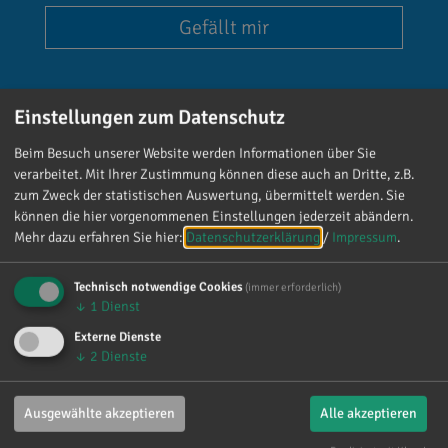
Gefällt mir
Einstellungen zum Datenschutz
Beim Besuch unserer Website werden Informationen über Sie
verarbeitet. Mit Ihrer Zustimmung können diese auch an Dritte, z.B.
Reinhard Brandl
zum Zweck der statistischen Auswertung, übermittelt werden. Sie
vor 3 Tagen
via facebook
können die hier vorgenommenen Einstellungen jederzeit abändern.
Mehr dazu erfahren Sie hier:
Datenschutzerklärung
/
Impressum
.
Mein meistgenutztes Wort am Samstag war:
„Danke!“ 😊 Vielen Dank für die zahlreichen
Technisch notwendige Cookies
(immer erforderlich)
Glückwünsche, Nachrichten, Anrufe und die
↓
1
Dienst
vielen lieben Worte. Ich habe mich wirklich
Externe Dienste
über jede einzelne Aufmerksamkeit gefreut. Es
↓
2
Dienste
ist alles andere als selbstverständlich, dass sich
so viele Menschen die Zeit nehmen, an einen zu
Ausgewählte akzeptieren
Alle akzeptieren
denken. Umso mehr weiß ich das zu schätzen.