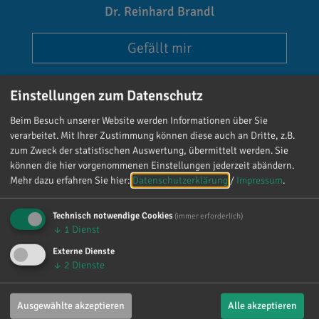
Dr. Reinhard Brandl
Gefällt mir
Einstellungen zum Datenschutz
Beim Besuch unserer Website werden Informationen über Sie
verarbeitet. Mit Ihrer Zustimmung können diese auch an Dritte, z.B.
zum Zweck der statistischen Auswertung, übermittelt werden. Sie
Reinhard Brandl
können die hier vorgenommenen Einstellungen jederzeit abändern.
vor 3 Tagen
via facebook
Mehr dazu erfahren Sie hier:
Datenschutzerklärung
/
Impressum
.
Mein meistgenutztes Wort am Samstag war:
Technisch notwendige Cookies
(immer erforderlich)
„Danke!“ 😊 Vielen Dank für die zahlreichen
↓
1
Dienst
Glückwünsche, Nachrichten, Anrufe und die
Externe Dienste
vielen lieben Worte. Ich habe mich wirklich
↓
2
Dienste
über jede einzelne Aufmerksamkeit gefreut. Es
ist alles andere als selbstverständlich, dass sich
Ausgewählte akzeptieren
Alle akzeptieren
so viele Menschen die Zeit nehmen, an einen zu