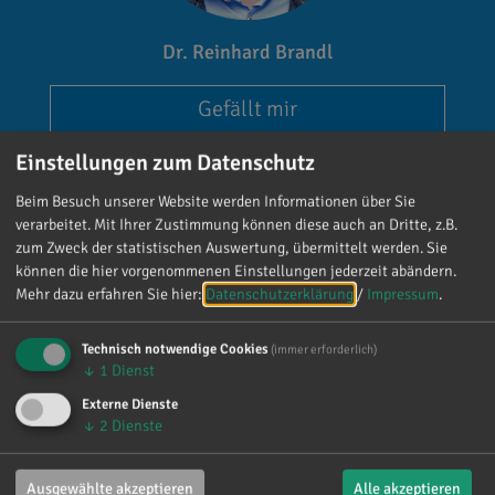
Dr. Reinhard Brandl
Gefällt mir
Einstellungen zum Datenschutz
Beim Besuch unserer Website werden Informationen über Sie
verarbeitet. Mit Ihrer Zustimmung können diese auch an Dritte, z.B.
zum Zweck der statistischen Auswertung, übermittelt werden. Sie
können die hier vorgenommenen Einstellungen jederzeit abändern.
Reinhard Brandl
Mehr dazu erfahren Sie hier:
Datenschutzerklärung
/
Impressum
.
vor 4 Tagen
via facebook
Technisch notwendige Cookies
(immer erforderlich)
Mein meistgenutztes Wort am Samstag war:
↓
1
Dienst
„Danke!“ 😊 Vielen Dank für die zahlreichen
Externe Dienste
Glückwünsche, Nachrichten, Anrufe und die
↓
2
Dienste
vielen lieben Worte. Ich habe mich wirklich
über jede einzelne Aufmerksamkeit gefreut. Es
Ausgewählte akzeptieren
Alle akzeptieren