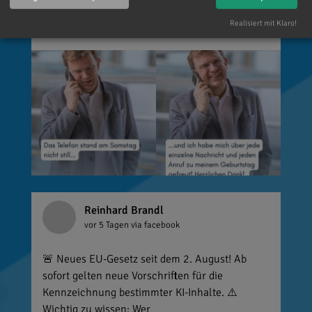
ist alles andere als selbstverständlich, dass sich
so viele Menschen die Zeit nehmen, an einen zu
Realisiert mit Klaro!
denken. Umso mehr weiß ich das zu schätzen.
Reinhard Brandl
vor 5 Tagen
via facebook
🚨 Neues EU-Gesetz seit dem 2. August! Ab
sofort gelten neue Vorschriften für die
Kennzeichnung bestimmter KI-Inhalte. ⚠️
Wichtig zu wissen: Wer