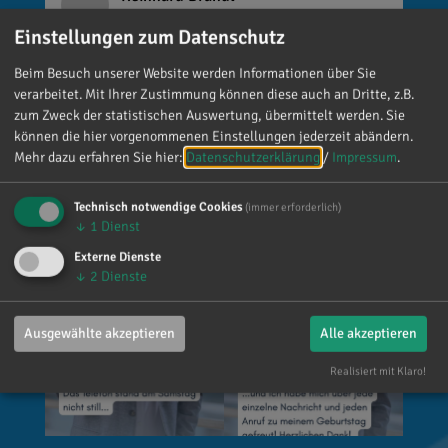
vor 4 Tagen
via facebook
Einstellungen zum Datenschutz
Mein meistgenutztes Wort am Samstag war:
Beim Besuch unserer Website werden Informationen über Sie
„Danke!“ 😊 Vielen Dank für die zahlreichen
verarbeitet. Mit Ihrer Zustimmung können diese auch an Dritte, z.B.
Glückwünsche, Nachrichten, Anrufe und die
zum Zweck der statistischen Auswertung, übermittelt werden. Sie
vielen lieben Worte. Ich habe mich wirklich
können die hier vorgenommenen Einstellungen jederzeit abändern.
Mehr dazu erfahren Sie hier:
Datenschutzerklärung
/
Impressum
.
über jede einzelne Aufmerksamkeit gefreut. Es
ist alles andere als selbstverständlich, dass sich
Technisch notwendige Cookies
so viele Menschen die Zeit nehmen, an einen zu
(immer erforderlich)
↓
1
Dienst
denken. Umso mehr weiß ich das zu schätzen.
Externe Dienste
↓
2
Dienste
Ausgewählte akzeptieren
Alle akzeptieren
Realisiert mit Klaro!