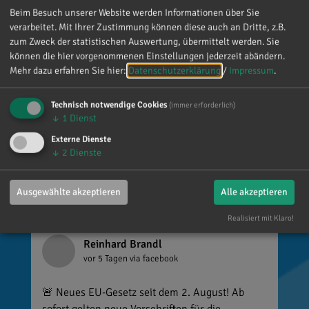
vielen lieben Worte. Ich habe mich wirklich
Beim Besuch unserer Website werden Informationen über Sie
über jede einzelne Aufmerksamkeit gefreut. Es
verarbeitet. Mit Ihrer Zustimmung können diese auch an Dritte, z.B.
ist alles andere als selbstverständlich, dass sich
zum Zweck der statistischen Auswertung, übermittelt werden. Sie
so viele Menschen die Zeit nehmen, an einen zu
können die hier vorgenommenen Einstellungen jederzeit abändern.
denken. Umso mehr weiß ich das zu schätzen.
Mehr dazu erfahren Sie hier:
Datenschutzerklärung
/
Impressum
.
Technisch notwendige Cookies
(immer erforderlich)
↓
1
Dienst
Externe Dienste
↓
2
Dienste
Ausgewählte akzeptieren
Alle akzeptieren
Realisiert mit Klaro!
Reinhard Brandl
vor 5 Tagen
via facebook
🚨 Neues EU-Gesetz seit dem 2. August! Ab
sofort gelten neue Vorschriften für die