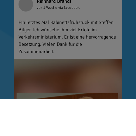
Reinhard Brandl
vor 1 Woche
via facebook
Ein letztes Mal Kabinettsfrühstück mit Steffen
Bilger. Ich wünsche ihm viel Erfolg im
Verkehrsministerium. Er ist eine hervorragende
Besetzung. Vielen Dank für die
Zusammenarbeit.