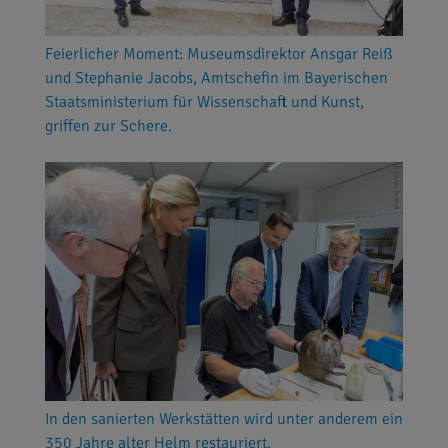
Feierlicher Moment: Museumsdirektor Ansgar Reiß
und Stephanie Jacobs, Amtschefin im Bayerischen
Staatsministerium für Wissenschaft und Kunst,
griffen zur Schere.
In den sanierten Werkstätten wird unter anderem ein
350 Jahre alter Helm restauriert.