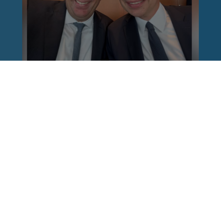
Reinhard Brandl
vor 1 Woche
via facebook
Nach einem Anschlag ist es leicht, mit dem
Finger auf andere zu zeigen. Schwieriger ist es,
auch die unbequemen Fragen an sich selbst zu
stellen. Was haben wir übersehen? Wo haben