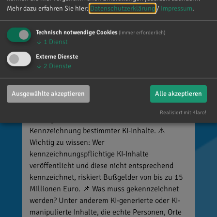
Mehr dazu erfahren Sie hier:
Datenschutzerklärung
/
Impressum
.
Technisch notwendige Cookies
(immer erforderlich)
↓
1
Dienst
Externe Dienste
↓
2
Dienste
Reinhard Brandl
vor 4 Tagen
via facebook
Ausgewählte akzeptieren
Alle akzeptieren
🚨 Neues EU-Gesetz seit dem 2. August! Ab
Realisiert mit Klaro!
sofort gelten neue Vorschriften für die
Kennzeichnung bestimmter KI-Inhalte. ⚠️
Wichtig zu wissen: Wer
kennzeichnungspflichtige KI-Inhalte
veröffentlicht und diese nicht entsprechend
kennzeichnet, riskiert Bußgelder von bis zu 15
Millionen Euro. 📌 Was muss gekennzeichnet
werden? Unter anderem KI-generierte oder KI-
manipulierte Inhalte, die echte Personen, Orte