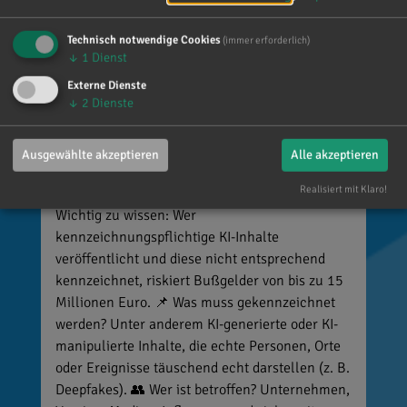
Technisch notwendige Cookies
(immer erforderlich)
↓
1
Dienst
Reinhard Brandl
Externe Dienste
↓
2
Dienste
vor 6 Tagen
via facebook
🚨 Neues EU-Gesetz seit dem 2. August! Ab
Ausgewählte akzeptieren
Alle akzeptieren
sofort gelten neue Vorschriften für die
Realisiert mit Klaro!
Kennzeichnung bestimmter KI-Inhalte. ⚠️
Wichtig zu wissen: Wer
kennzeichnungspflichtige KI-Inhalte
veröffentlicht und diese nicht entsprechend
kennzeichnet, riskiert Bußgelder von bis zu 15
Millionen Euro. 📌 Was muss gekennzeichnet
werden? Unter anderem KI-generierte oder KI-
manipulierte Inhalte, die echte Personen, Orte
oder Ereignisse täuschend echt darstellen (z. B.
Deepfakes). 👥 Wer ist betroffen? Unternehmen,