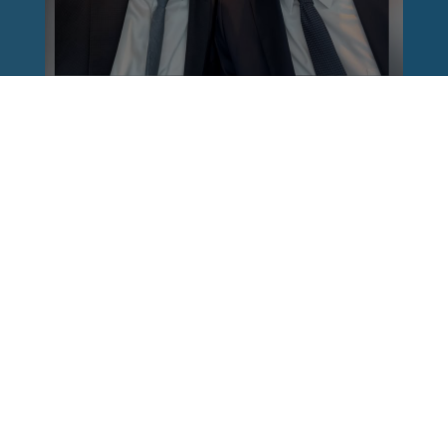
Reinhard Brandl
vor 1 Woche
via facebook
Nach einem Anschlag ist es leicht, mit dem
Finger auf andere zu zeigen. Schwieriger ist es,
auch die unbequemen Fragen an sich selbst zu
stellen. Was haben wir übersehen? Wo haben
unsere Sicherheitsmechanismen nicht
funktioniert? Und was müssen Politik, Justiz