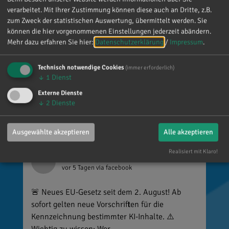
ist alles andere als selbstverständlich, dass sich
verarbeitet. Mit Ihrer Zustimmung können diese auch an Dritte, z.B.
so viele Menschen die Zeit nehmen, an einen zu
zum Zweck der statistischen Auswertung, übermittelt werden. Sie
denken. Umso mehr weiß ich das zu schätzen.
können die hier vorgenommenen Einstellungen jederzeit abändern.
Mehr dazu erfahren Sie hier:
Datenschutzerklärung
/
Impressum
.
Technisch notwendige Cookies
(immer erforderlich)
↓
1
Dienst
Externe Dienste
↓
2
Dienste
Ausgewählte akzeptieren
Alle akzeptieren
Realisiert mit Klaro!
Reinhard Brandl
vor 5 Tagen
via facebook
🚨 Neues EU-Gesetz seit dem 2. August! Ab
sofort gelten neue Vorschriften für die
Kennzeichnung bestimmter KI-Inhalte. ⚠️