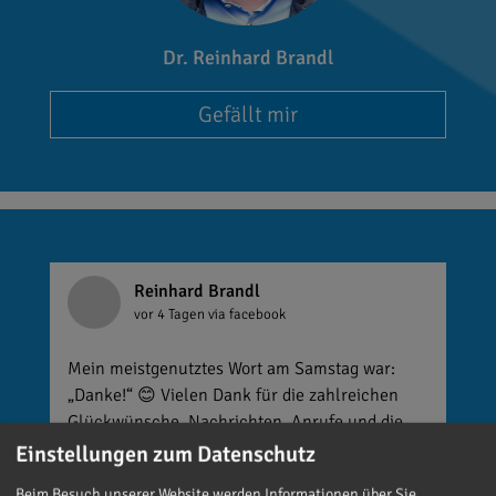
Dr. Reinhard Brandl
Gefällt mir
Reinhard Brandl
vor 4 Tagen
via facebook
Mein meistgenutztes Wort am Samstag war:
„Danke!“ 😊 Vielen Dank für die zahlreichen
Glückwünsche, Nachrichten, Anrufe und die
vielen lieben Worte. Ich habe mich wirklich
Einstellungen zum Datenschutz
über jede einzelne Aufmerksamkeit gefreut. Es
Beim Besuch unserer Website werden Informationen über Sie