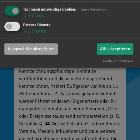
Technisch notwendige Cookies
(immer erforderlich)
↓
1
Dienst
Reinhard Brandl
Externe Dienste
vor 6 Tagen
via facebook
↓
2
Dienste
🚨 Neues EU-Gesetz seit dem 2. August! Ab
sofort gelten neue Vorschriften für die
Ausgewählte akzeptieren
Alle akzeptieren
Kennzeichnung bestimmter KI-Inhalte. ⚠️
Realisiert mit Klaro!
Wichtig zu wissen: Wer
kennzeichnungspflichtige KI-Inhalte
veröffentlicht und diese nicht entsprechend
kennzeichnet, riskiert Bußgelder von bis zu 15
Millionen Euro. 📌 Was muss gekennzeichnet
werden? Unter anderem KI-generierte oder KI-
manipulierte Inhalte, die echte Personen, Orte
oder Ereignisse täuschend echt darstellen (z. B.
Deepfakes). 👥 Wer ist betroffen? Unternehmen,
Vereine, Medien, Influencer und viele weitere,
die entsprechende Inhalte veröffentlichen. Die