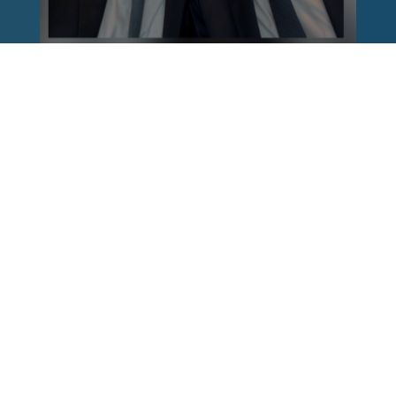
Reinhard Brandl
vor 1 Woche
via facebook
Nach einem Anschlag ist es leicht, mit dem
Finger auf andere zu zeigen. Schwieriger ist es,
auch die unbequemen Fragen an sich selbst zu
stellen. Was haben wir übersehen? Wo haben
unsere Sicherheitsmechanismen nicht
funktioniert? Und was müssen Politik, Justiz
und Sicherheitsbehörden jetzt besser machen?
Wer unsere Freiheit schützen will, muss bereit