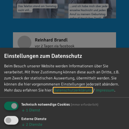
Reinhard Brandl
vor 2 Tagen
via facebook
Einstellungen zum Datenschutz
🚨 Neues EU-Gesetz seit dem 2. August! Ab
Beim Besuch unserer Website werden Informationen über Sie
sofort gelten neue Vorschriften für die
verarbeitet. Mit Ihrer Zustimmung können diese auch an Dritte, z.B.
Kennzeichnung bestimmter KI-Inhalte. ⚠️
zum Zweck der statistischen Auswertung, übermittelt werden. Sie
Wichtig zu wissen: Wer
können die hier vorgenommenen Einstellungen jederzeit abändern.
kennzeichnungspflichtige KI-Inhalte
Mehr dazu erfahren Sie hier:
Datenschutzerklärung
/
Impressum
.
veröffentlicht und diese nicht entsprechend
kennzeichnet, riskiert Bußgelder von bis zu 15
Technisch notwendige Cookies
(immer erforderlich)
Millionen Euro. 📌 Was muss gekennzeichnet
↓
1
Dienst
werden? Unter anderem KI-generierte oder KI-
Externe Dienste
manipulierte Inhalte, die echte Personen, Orte
↓
2
Dienste