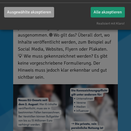
oder Ereignisse täuschend echt darstellen (z. B.
Deepfakes). 👥 Wer ist betroffen? Unternehmen,
Ausgewählte akzeptieren
Alle akzeptieren
Vereine, Medien, Influencer und viele weitere,
die entsprechende Inhalte veröffentlichen. Die
Realisiert mit Klaro!
private Nutzung ist grundsätzlich
ausgenommen. 🌐 Wo gilt das? Überall dort, wo
Inhalte veröffentlicht werden, zum Beispiel auf
Social Media, Websites, Flyern oder Plakaten.
💡 Wie muss gekennzeichnet werden? Es gibt
keine vorgeschriebene Formulierung. Der
Hinweis muss jedoch klar erkennbar und gut
sichtbar sein.