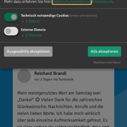
Mehr dazu erfahren Sie hier:
Datenschutzerklärung
/
Impressum
.
Dr. Reinhard Brandl
Technisch notwendige Cookies
(immer erforderlich)
↓
1
Dienst
Gefällt mir
Externe Dienste
↓
2
Dienste
Ausgewählte akzeptieren
Alle akzeptieren
Realisiert mit Klaro!
Reinhard Brandl
vor 2 Tagen
via facebook
Mein meistgenutztes Wort am Samstag war:
„Danke!“ 😊 Vielen Dank für die zahlreichen
Glückwünsche, Nachrichten, Anrufe und die
vielen lieben Worte. Ich habe mich wirklich
über jede einzelne Aufmerksamkeit gefreut. Es