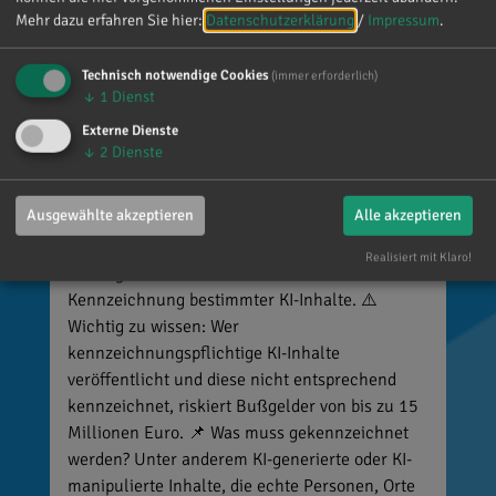
Mehr dazu erfahren Sie hier:
Datenschutzerklärung
/
Impressum
.
Technisch notwendige Cookies
(immer erforderlich)
↓
1
Dienst
Externe Dienste
↓
2
Dienste
Reinhard Brandl
vor 5 Tagen
via facebook
Ausgewählte akzeptieren
Alle akzeptieren
🚨 Neues EU-Gesetz seit dem 2. August! Ab
Realisiert mit Klaro!
sofort gelten neue Vorschriften für die
Kennzeichnung bestimmter KI-Inhalte. ⚠️
Wichtig zu wissen: Wer
kennzeichnungspflichtige KI-Inhalte
veröffentlicht und diese nicht entsprechend
kennzeichnet, riskiert Bußgelder von bis zu 15
Millionen Euro. 📌 Was muss gekennzeichnet
werden? Unter anderem KI-generierte oder KI-
manipulierte Inhalte, die echte Personen, Orte