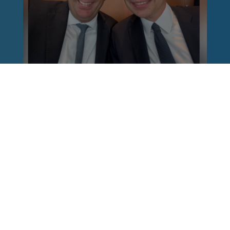
Reinhard Brandl
vor 1 Woche
via facebook
Nach einem Anschlag ist es leicht, mit dem
Finger auf andere zu zeigen. Schwieriger ist es,
auch die unbequemen Fragen an sich selbst zu
stellen. Was haben wir übersehen? Wo haben