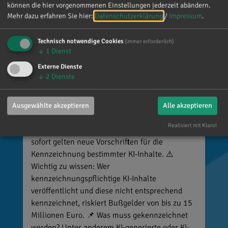
können die hier vorgenommenen Einstellungen jederzeit abändern.
Mehr dazu erfahren Sie hier:
Datenschutzerklärung
/
Impressum
.
Technisch notwendige Cookies
(immer erforderlich)
↓
1
Dienst
Externe Dienste
↓
2
Dienste
Reinhard Brandl
vor 4 Tagen
via facebook
Ausgewählte akzeptieren
Alle akzeptieren
Realisiert mit Klaro!
🚨 Neues EU-Gesetz seit dem 2. August! Ab
sofort gelten neue Vorschriften für die
Kennzeichnung bestimmter KI-Inhalte. ⚠️
Wichtig zu wissen: Wer
kennzeichnungspflichtige KI-Inhalte
veröffentlicht und diese nicht entsprechend
kennzeichnet, riskiert Bußgelder von bis zu 15
Millionen Euro. 📌 Was muss gekennzeichnet
werden? Unter anderem KI-generierte oder KI-