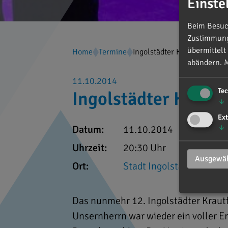
Einste
Beim Besuch
Zustimmung 
übermittelt
Home
Termine
Ingolstädter Krautfest
abändern.
M
11.10.2014
Te
Ingolstädter Krautf
↓
Ext
↓
Datum:
11.10.2014
Uhrzeit:
20:30 Uhr
Ausgewäh
Ort:
Stadt Ingolstadt
Das nunmehr 12. Ingolstädter Kraut
Unsernherrn war wieder ein voller Er