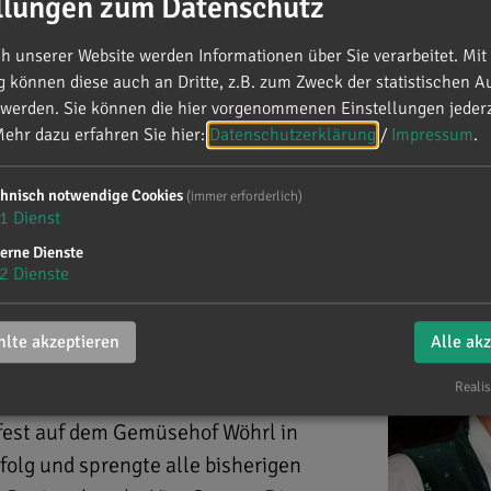
llungen zum Datenschutz
 unserer Website werden Informationen über Sie verarbeitet. Mit 
können diese auch an Dritte, z.B. zum Zweck der statistischen A
 werden. Sie können die hier vorgenommenen Einstellungen jederz
ehr dazu erfahren Sie hier:
Datenschutzerklärung
/
Impressum
.
chnisch notwendige Cookies
(immer erforderlich)
est
1
Dienst
erne Dienste
2
Dienste
lte akzeptieren
Alle ak
Realis
fest auf dem Gemüsehof Wöhrl in
folg und sprengte alle bisherigen