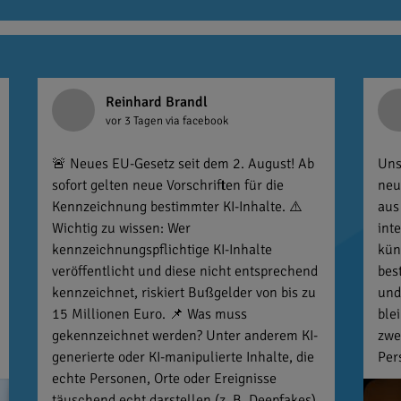
Reinhard Brandl
vor 3 Tagen
via facebook
🚨 Neues EU-Gesetz seit dem 2. August! Ab
Uns
sofort gelten neue Vorschriften für die
neu
Kennzeichnung bestimmter KI-Inhalte. ⚠️
aus
Wichtig zu wissen: Wer
int
kennzeichnungspflichtige KI-Inhalte
kün
veröffentlicht und diese nicht entsprechend
bes
kennzeichnet, riskiert Bußgelder von bis zu
und
15 Millionen Euro. 📌 Was muss
ble
gekennzeichnet werden? Unter anderem KI-
zwe
generierte oder KI-manipulierte Inhalte, die
Per
echte Personen, Orte oder Ereignisse
täuschend echt darstellen (z. B. Deepfakes).