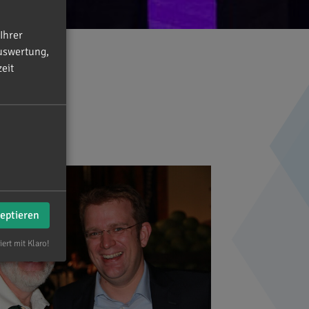
Ihrer
uswertung,
eit
zeptieren
iert mit Klaro!