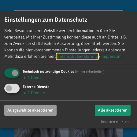
Reinhard Brandl
Einstellungen zum Datenschutz
vor 4 Tagen
via facebook
Beim Besuch unserer Website werden Informationen über Sie
verarbeitet. Mit Ihrer Zustimmung können diese auch an Dritte, z.B.
Mein meistgenutztes Wort am Samstag war:
zum Zweck der statistischen Auswertung, übermittelt werden. Sie
„Danke!“ 😊 Vielen Dank für die zahlreichen
können die hier vorgenommenen Einstellungen jederzeit abändern.
Glückwünsche, Nachrichten, Anrufe und die
Mehr dazu erfahren Sie hier:
Datenschutzerklärung
/
Impressum
.
vielen lieben Worte. Ich habe mich wirklich
über jede einzelne Aufmerksamkeit gefreut. Es
Technisch notwendige Cookies
(immer erforderlich)
ist alles andere als selbstverständlich, dass sich
↓
1
Dienst
so viele Menschen die Zeit nehmen, an einen zu
Externe Dienste
denken. Umso mehr weiß ich das zu schätzen.
↓
2
Dienste
Ausgewählte akzeptieren
Alle akzeptieren
Realisiert mit Klaro!