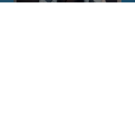
Reinhard Brandl
vor 1 Woche
via facebook
Nach einem Anschlag ist es leicht, mit dem
Finger auf andere zu zeigen. Schwieriger ist es,
auch die unbequemen Fragen an sich selbst zu
stellen. Was haben wir übersehen? Wo haben
unsere Sicherheitsmechanismen nicht
funktioniert? Und was müssen Politik, Justiz